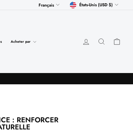
DEVISE
LANGUE
États-Unis (USD $)
Français
Se connecter
Rechercher
Panier
s
Acheter par
CE : RENFORCER
ATURELLE