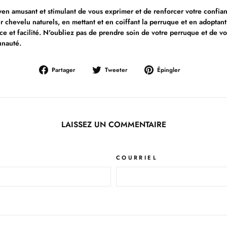
en amusant et stimulant de vous exprimer et de renforcer votre confian
r chevelu naturels, en mettant et en coiffant la perruque et en adoptan
e et facilité. N'oubliez pas de prendre soin de votre perruque et de v
unauté.
Partager
Tweeter
Épingler
Partager
Tweeter
Épingler
sur
sur
sur
Facebook
Twitter
Pinterest
LAISSEZ UN COMMENTAIRE
COURRIEL