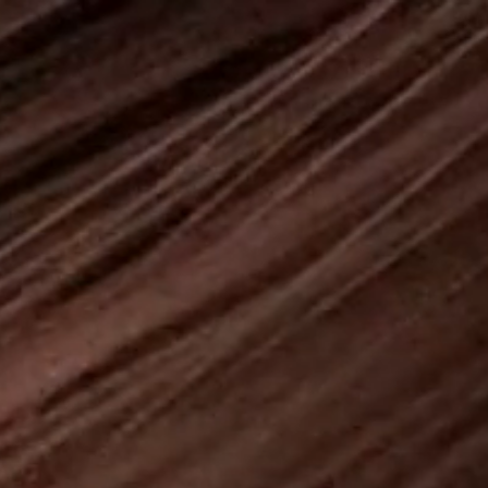
Ir
directamente
al
Buscar
Navegació
Car
contenido
DEVOLUCIONES SIN PROBLEMAS
diapositivas
pausa
ORDENAR
Trending