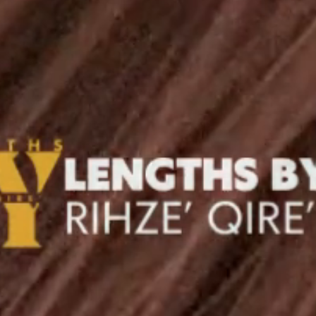
De $107.54
APTO PARA PRINCIPIANTES
Experimente la confianza de un cabello impecable y de apariencia
natural con nuestras pelucas de primera calidad hechas de cabello
humano virgen 100% alineado con las cutículas y la última tecnología
en uso de pelucas con nuestras pelucas con diadema para
principiantes y pelucas de encaje suizo Wear N Go prácticamente
indetectables. Perfectas para cualquier ocasión, nuestras pelucas
vienen en longitudes que van desde 8 a 34 pulgadas y son ideales
tanto para eventos especiales como para entornos profesionales.
Compra ahora y descubre la peluca perfecta para ti