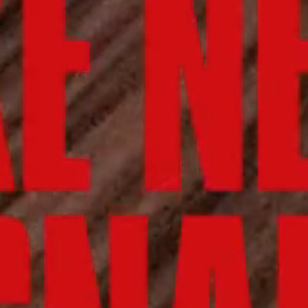
Peluca Bob ondulada de agua
Peluca ondulada Wear and Go
Wear and Go
De $118.04
De $166.82
Going Fast