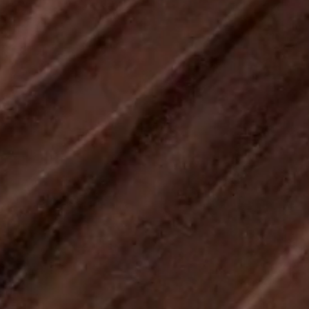
Peluca de diadema rizada y rizada
Peluca con diadema recta y rizada
De $116.71
De $107.06
Going Fast