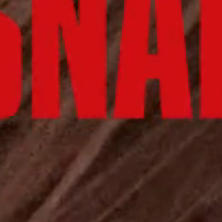
Peluca con ondas de agua Wear
Peluca Bob Wear and Go
And Go
De $122.54
De $133.81
Peluca con diadema Bob recta
Peluca con diadema Bob rizada y
rizada
De $82.88
De $102.38