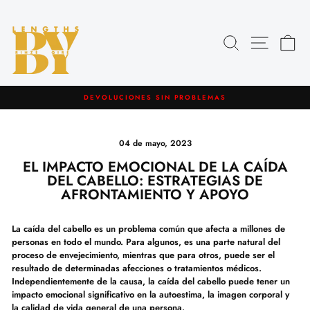
Ir
directamente
al
Buscar
Navegació
Car
contenido
DEVOLUCIONES SIN PROBLEMAS
diapositivas
pausa
04 de mayo, 2023
EL IMPACTO EMOCIONAL DE LA CAÍDA
DEL CABELLO: ESTRATEGIAS DE
AFRONTAMIENTO Y APOYO
La caída del cabello es un problema común que afecta a millones de
personas en todo el mundo. Para algunos, es una parte natural del
proceso de envejecimiento, mientras que para otros, puede ser el
resultado de determinadas afecciones o tratamientos médicos.
Independientemente de la causa, la caída del cabello puede tener un
impacto emocional significativo en la autoestima, la imagen corporal y
la calidad de vida general de una persona.